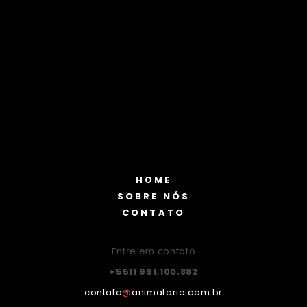
HOME
SOBRE NÓS
CONTATO
Entre em contato
+5511 991.100.882
contato
@
animatorio.com.br