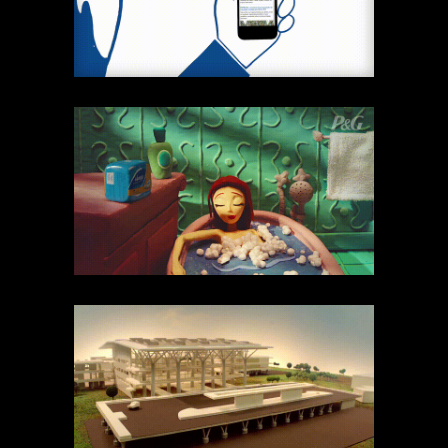
2D
Publicidade
Técnicas
Banheira
Publicidade
Stop Motion
Técnicas
Viracopos
Publicidade
Stop Motion
Técnicas