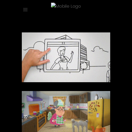
Virginia
Mason
2D
Publicidade
Stop Motion
Técnicas
Vovó Tá Na
Cozinha