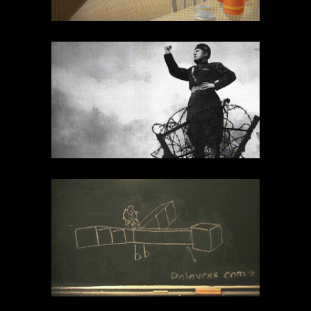
2D
conteúdo
Stop Motion
Técnicas
Todos Contra
Todos
3D
Motion
ONGs
Publicidade
Stop Motion
Técnicas
Todos Pela
Eduçação
2D
ONGs
Stop Motion
Técnicas