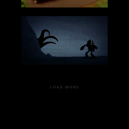
Bárbaros De
Brattawich
2D
conteúdo
Técnicas
LOAD MORE