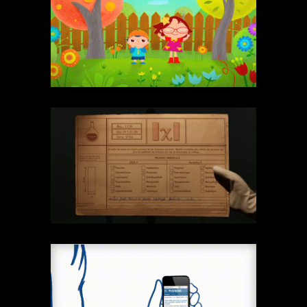
Tika’s
Garden
2D
conteúdo
Técnicas
IXI
conteúdo
Stop Motion
Técnicas
Estadão