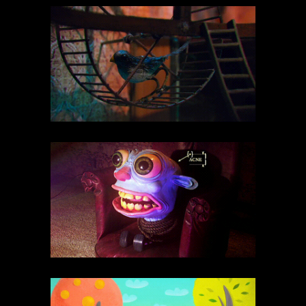
Neomorphus
conteúdo
Stop Motion
Técnicas
Nerv Attack
Publicidade
Stop Motion
Técnicas