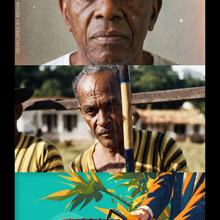
IA
Motion
Técnicas
Mestre Pastinha
IA
Motion
Técnicas
Suado Din Din